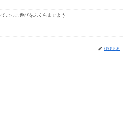
ってごっこ遊びをふくらませよう！
ぴぴまる