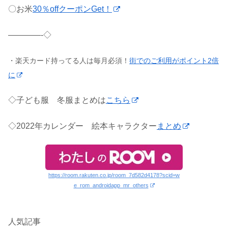
〇お米
30％offクーポンGet！
————-◇
・楽天カード持ってる人は毎月必須！
街でのご利用がポイント2倍
に
◇子ども服 冬服まとめは
こちら
◇2022年カレンダー 絵本キャラクター
まとめ
https://room.rakuten.co.jp/room_7d582d4178?scid=w
e_rom_androidapp_mr_others
人気記事