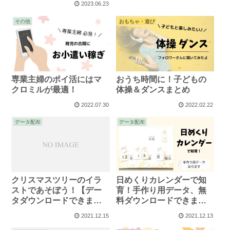
2023.06.23
その他
おもちゃ・遊び
専業主婦のポイ活にはマ
おうち時間に！子どもの
クロミルが最適！
体操＆ダンスまとめ
2022.07.30
2022.02.22
データ配布
データ配布
クリスマスツリーのイラ
日めくりカレンダーで知
ストであそぼう！【デー
育！手作り用データ、無
タダウンロードできま
料ダウンロードできま
す】
す。
2021.12.15
2021.12.13