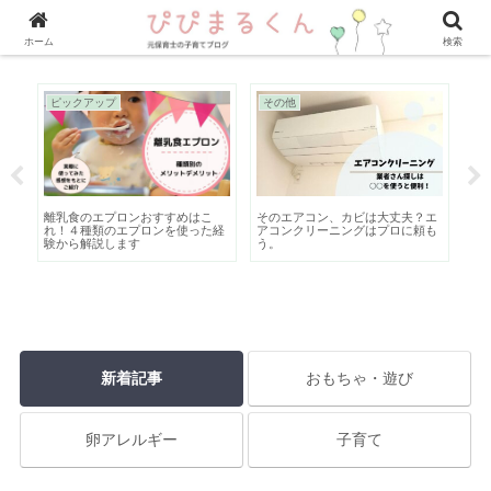
ホーム
検索
ピックアップ
その他
そ
動
離乳食のエプロンおすすめはこ
そのエアコン、カビは大丈夫？エ
ク
も大
れ！４種類のエプロンを使った経
アコンクリーニングはプロに頼も
ベ
っ
験から解説します
う。
新着記事
おもちゃ・遊び
卵アレルギー
子育て