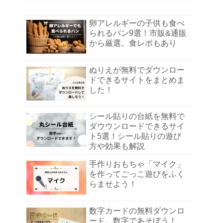
卵アレルギーの子供も食べ
られるパン9選！市販&通販
から厳選。食レポもあり
ぬりえが無料でダウンロー
ドできるサイトをまとめま
した！
シール貼りの台紙を無料で
ダウウンロードできるサイ
ト5選！シール貼りの遊び
方や効果も解説
手作りおもちゃ「マイク」
を作ってごっこ遊びをふく
らませよう！
数字カードの無料ダウンロ
ード。数字であそぼう！